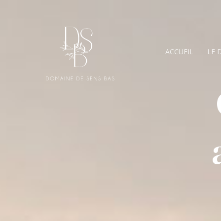
Aller
au
contenu
ACCUEIL
LE 