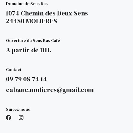
Domaine de Sens Bas
1074 Chemin des Deux Sens
24480 MOLIERES
Ouverture du Sens Bas Café
A partir de 11H.
Contact
09 79 08 74 14
cabane.molieres@gmail.com
Suivez-nous
F
I
a
n
c
s