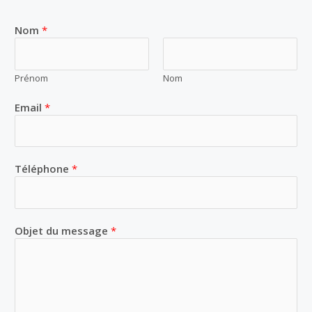
e
t
b
a
o
g
Nom
*
o
r
k
a
m
Prénom
Nom
Email
*
E
Téléphone
*
m
a
i
l
Objet du message
*
*
*